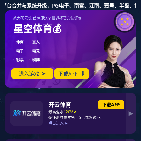
PG东升国际
Toggl
naviga
NEWS
新闻资讯
PG东升国际